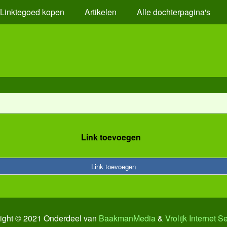
Linktegoed kopen
Artikelen
Alle dochterpagina's
Link toevoegen
Link toevoegen
ight © 2021 Onderdeel van
BaakmanMedia
&
Vrolijk Internet S